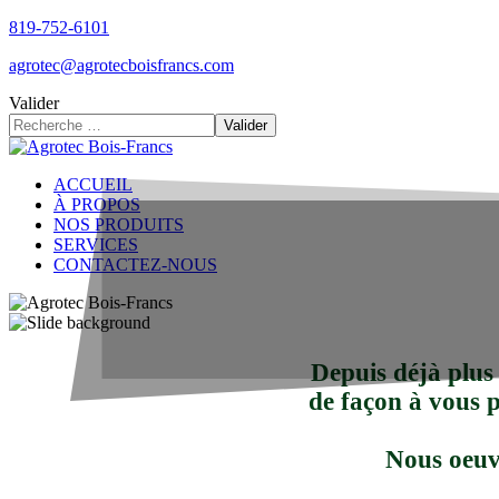
819-752-6101
agrotec@agrotecboisfrancs.com
Valider
Valider
ACCUEIL
À PROPOS
NOS PRODUITS
SERVICES
CONTACTEZ-NOUS
Depuis déjà plus 
de façon à vous pr
Nous oeuvr
Depuis